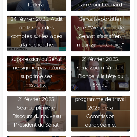
Zal Vincent Blondel de
fédéral.
carrefour Léonard.
laatste
24 février 2025. Audit
Senaatsvoorzitter
de la Cour des
zijn? "We kunnen de
comptes sur les aides
Senaat afschaffen,
22 février 2025.
à la recherche.
maar zijn taken niet"
LaLibre. "La
suppression du Sénat
21 février 2025.
ne signifie pas qu'on
CanalZoom. Vincent
supprime ses
Blondel à la tête du
11 février 2025.
missions."
Sénat.
Présentation du
21 février 2025.
programme de travail
Séance plénière.
2025 de la
Discours du nouveau
Commission
Président du Sénat.
européenne.