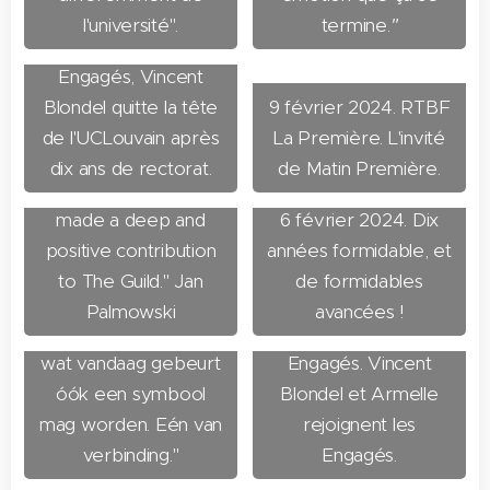
Dernière Heure.
l'université".
termine.
"
Désormais chez Les
8 février 2024. On
Engagés, Vincent
twitter. "Collegial,
Blondel quitte la tête
9 février 2024. RTBF
visionary, inspiring, and
de l'UCLouvain après
La Première. L'invité
12 décembre 2023.
deeply human,
dix ans de rectorat.
de Matin Première.
KU Leuven stories.
Vincent Blondel has
""De splitsing stond
made a deep and
6 février 2024. Dix
symbool voor een
positive contribution
années formidable, et
breuk tussen
to The Guild." Jan
de formidables
Vlaanderen en
Palmowski
avancées !
Wallonië. Ik hoop dat
3 octobre 2023. Les
wat vandaag gebeurt
Engagés. Vincent
óók een symbool
Blondel et Armelle
10 septembre 2021.
mag worden. Eén van
rejoignent les
La Libre. Etats d'âme.
verbinding."
Engagés.
3 octobre 2023. Le
"L'université doit