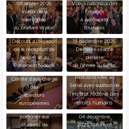
08 janvier 2026.
Vœux nationaux des
Vœux de la
Engagés
mercuriale
à Autoworld,
du Brabant-Wallon.
Bruxelles.
05 janvier 2026.
Discours à l'occasion
19 décembre 2025.
de la réception de
Dernière séance
15 décembre 2025.
18 décembre 2025.
Nouvel an au
plénière
Commission des
Échange de vues avec
Parlement fédéral.
de l'année au Sénat.
affaires
le Premier Ministre -
institutionnelles au
Comité d'avis chargé
Sénat avec audition de
des
Institut fédéral des
l'
questions
08 décembre 2025.
droits humains
européennes.
Cours en sciences
politiques aux
04 décembre
étudiants de
2025. Future of