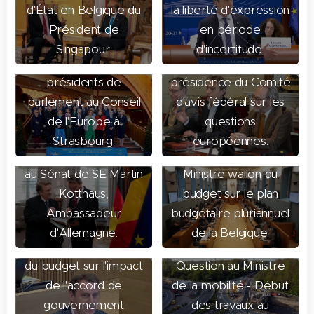
d'État en Belgique du
la liberté d'expression
20 et 21 mars 2025.
Président de
en période
Conférence
19 mars
Singapour.
d'incertitude.
européenne des
2025. Première
présidents de
présidence du Comité
parlement au Conseil
d'avis fédéral sur les
de l'Europe à
questions
17 mars
Strasbourg.
européennes.
18 mars 2025. Visite
2025. Question au
au Sénat de SE Martin
Ministre wallon du
Kotthaus,
budget sur le plan
Ambassadeur
budgétaire pluriannuel
17 mars 2025.
d'Allemagne.
de la Belgique.
Question au Ministre
25 février 2025.
du budget sur l'impact
Question au Ministre
24 février 2025. De
de l'accord de
de la mobilité - Début
Standaard.
gouvernement
des travaux au