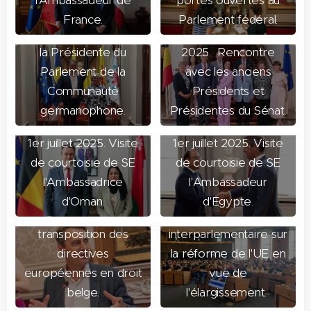
l'Ambassadeur de
portes ouvertes au
16 juillet
France.
Parlement fédéral.
2025. Rencontre avec
10 juillet
la Présidente du
2025. Rencontre
Parlement de la
avec les anciens
Communauté
Présidents et
germanophone.
Présidentes du Sénat.
1er juillet 2025. Visite
1er juillet 2025. Visite
de courtoisie de SE
de courtoisie de SE
l'Ambassadrice
l'Ambassadeur
1er juillet 2025. Etat
24 juin 2025.
d'Oman.
d'Egypte.
des lieux sur la
Commission
transposition des
interparlementaire sur
directives
la réforme de l'UE en
européennes en droit
vue de
belge.
l'élargissement.
20 juin 2025. Des