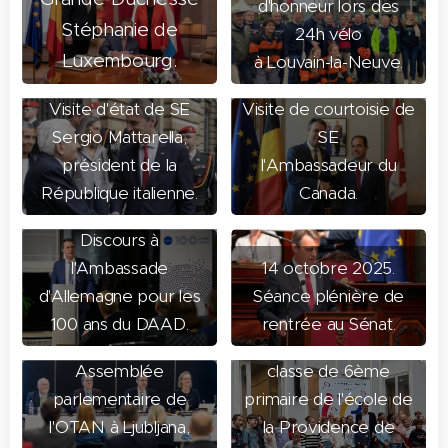
d'honneur lors des
Stéphanie de
24h vélo
Luxembourg.
à Louvain-la-Neuve.
20 octobre 2025.
15 octobre 2025.
Visite d'état de SE
Visite de courtoisie de
Sergio Mattarella,
SE
président de la
l'Ambassadeur du
République italienne.
Canada.
15 octobre 2025.
Discours à
7 octobre 2025. Visite
l'Ambassade
14 octobre 2025.
du Parlement de la
d'Allemagne pour les
Séance plénière de
Fédération Wallonie-
100 ans du DAAD.
rentrée au Sénat.
10 octobre 2025.
Bruxelles avec une
Assemblée
classe de 6ème
parlementaire de
primaire de l'école de
l'OTAN à Ljubljana,
la Providence de