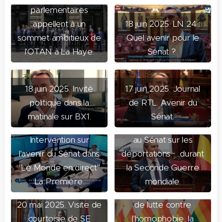
parlementaires
appellent à un
18 juin 2025. LN 24 :
sommet ambitieux de
Quel avenir pour le
l'OTAN à La Haye.
Sénat ?
18 juin 2025. Invité
17 juin 2025. Journal
politique dans la
de RTL. Avenir du
matinale sur BX1.
Sénat.
17 juin 2025.
21 mai 2025. Colloque
Intervention sur
au Sénat sur les
l'avenir du Sénat dans
déportations durant
"Le Monde en direct"
la Seconde Guerre
La Première.
mondiale.
13 mai 2025. Semaine
20 mai 2025. Visite de
de lutte contre
courtoisie de SE
l'homophobie, la