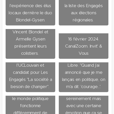
l'expérience des élus
la liste des Engagés
15 mars 2024.
locaux derrière le duo
aux élections
L'Avenir. Les
Blondel-Gysen.
régionales.
nouveaux Engagés
Vincent Blondel et
Armelle Gysen
16 février 2024.
9 février 2024. RTBF
présentent leurs
CanalZoom. Invit' &
La Première. Vincent
colistiers.
Vous
Blondel, ex-recteur de
9 février 2024. La
l'UCLouvain et
Libre. "Quand j'ai
9 février 2024. Le
candidat pour Les
annoncé que je me
Soir. L'ancien recteur
9 février 2024. RTBF.
Engagés "La société a
lançais en politique, on
de l'UCLouvain : "J'ai
Passation de pouvoir
besoin de changer".
m'a dit: 'courage...'.
bien conscience que
à l'UCLouvain : "C'est
le monde politique
sereinement mais
fonctionne
avec une certaine
9 février 2024. La
différemment de
émotion que ça se