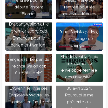
rentrée pour le
Déclic. Veille de
votre
député Vincent
rentrée pour les
confiance.
C'est le
Blondel.
nouveaux députés.
deuxième score en
Brabant wallon et le
premier score des
9 juin. Sudinfo (vidéo).
Engagés pour le
Le courage de
11 mai 2024.
parlement wallon !
changer.
30 mai 2024. L'Avenir.
L'Écho. Vincent
Vincent Blondel
Blondel veut la fin du
(Engagés): "Le plan de
financement à
relance wallon doit
enveloppe fermée
être plus ciblé"
des universités.
2 mai 2024.
L'Avenir. 1er mai des
30 avril 2024.
Engagés à Wavre: les
Pourquoi je me
candidats en famille et
présente aux