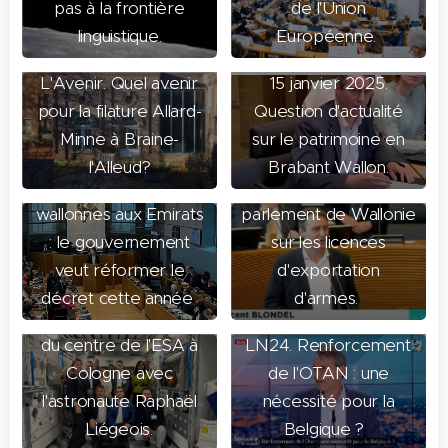
pas à la frontière
de l'Union
linguistique.
Européenne.
17 janvier 2025.
L'Avenir. Quel avenir
15 janvier 2025.
pour la filature Allard-
Question d'actualité
Minne à Braine-
sur le patrimoine en
15 janvier 2025. La
15 janvier 2025.
l'Alleud?
Brabant Wallon.
Libre. Armes
Question d'actualité au
wallonnes aux Emirats
parlement de Wallonie
: le gouvernement
sur les licences
veut réformer le
d'exportation
décret cette année
d'armes.
10 novembre
9 janvier 2025. Visite
27 novembre 2024.
2024. Entre le slogan «
du centre de l'ESA à
LN24. Renforcement
America First ! » du
Cologne avec
de l'OTAN : une
31 octobre 2024. La
président élu Donald
l'astronaute Raphaël
nécessité pour la
COSAC s'est réunie
26 novembre 2024.
Trump et les nombreux
Liégeois.
Belgique ?
cette semaine à