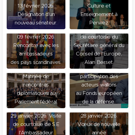
13 février 2026.
Culture et
Désignation d'un
Enseignement à
nouveau sénateur.
Perwez.
04 février 2026. Visite
09 février 2026.
de courtoisie du
02 février 2026.
Rencontre avec les
Secrétaire général du
Parlement de
ambassadeurs
Conseil de l'Europe,
Wallonie :
des pays scandinaves.
Alain Berset.
03 février 2026.
Mobilisation et
Matinée de
participation des
rencontres
acteurs wallons
diplomatiques au
au Fonds européen
Parlement fédéral.
de la défense
29 janvier 2026. Visite
28 janvier 2026.
28 janvier 2026.
de courtoisie de S.E
Vœux de nouvelle
Intervention de Bart
27 janvier 2026.
l'Ambassadeur
année