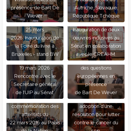
présence de Bart De
Autriche, Slovaquie,
Wever
République Tchèque
20 mars 2026.
25 mars
Inauguration de deux
2026. Inauguration de
œuvres inclusives au
la Foire du livre à
Sénat en collaboration
17 mars 2026. Comité
Bruxelles - stand BW
avec le CREAHM.
d'avis chargé
19 mars 2026.
des questions
17 mars 2026.
Rencontre avec le
européennes en
Discours lors de
Secrétaire général
présence
l'inauguration de
06 mars 2026. Séance
de l'UIP au Sénat.
de Bart De Wever
l'exposition de
plénière au Sénat et
commémoration des
adoption d'une
attentats du
résolution pour lutter
22 mars 2016 au Palais
contre le cancer du
de la Nation.
sein.