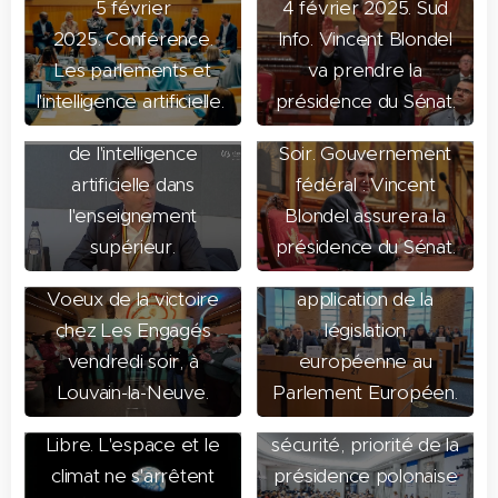
5 février
4 février 2025. Sud
2025. Conférence.
Info. Vincent Blondel
Les parlements et
va prendre la
l'intelligence artificielle.
présidence du Sénat.
3 février 2025. Place
2 février 2025. Le
28 janvier 2025.
de l'intelligence
Soir. Gouvernement
Intervention lors de la
artificielle dans
fédéral : Vincent
réunion
l'enseignement
Blondel assurera la
2 février 2025.
interparlementaire sur
supérieur.
présidence du Sénat.
L'Avenir. C'était les
une meilleure
Voeux de la victoire
application de la
chez Les Engagés
législation
26 janvier 2025. À
vendredi soir, à
européenne au
Varsovie, intervention
Louvain-la-Neuve.
Parlement Européen.
28 janvier 2025. La
sur les enjeux de
Libre. L'espace et le
sécurité, priorité de la
climat ne s'arrêtent
présidence polonaise