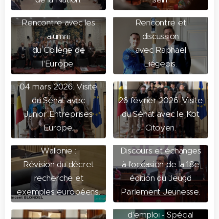
05 mars 2026.
05 mars 2026.
Rencontre avec les
Rencontre et
alumni
discussion
du Collège de
avec Raphaël
l'Europe.
Liégeois.
04 mars 2026. Visite
du Sénat avec
26 février 2026. Visite
Junior Entreprises
du Sénat avec le Kot
23 février 2026.
Europe.
Citoyen.
Parlement de
18 février 2026.
Wallonie :
Discours et échanges
Révision du décret
à l'occasion de la 18e
09 février 2026.
recherche et
édition du Jeugd
Soirée nouvelles
exemples européens.
Parlement Jeunesse.
mesures, mode
d'emploi - Spécial