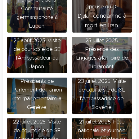
épouse du Dr
Communauté
condamné à
Djalali,
germanophone à
mort en Iran.
Eupen.
26 août 2025. Visite
25 juillet 2025.
de courtoisie de SE
Présence des
29 - 31 juillet
l'Ambassadeur du
Engagés à la Foire de
2025. Conférence
Japon.
Libramont.
Mondiale des
Présidents de
23 juillet 2025. Visite
Parlement de l'Union
de courtoisie de SE
interparlementaire à
l'Ambassadrice de
Genève.
Slovénie.
22 juillet 2025. Visite
21 juillet 2025. Fête
de courtoisie de SE
nationale et journée