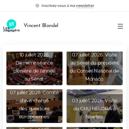
Inscrivez-vous à ma
newsletter
Vincent Blondel
10 juillet 2026.
07 juillet 2026. Visite
Dernière séance
au Sénat du président
plénière de l'année
du Conseil National de
au Sénat.
Monaco.
07 juillet 2026. Comité
d'avis chargé
03 juillet 2026. Visite
des questions
du CHU HELORA à
européennes.
Nivelles.
23 juin 2026. Banquet