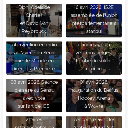
Dion, Adélaïde
16 avril 2026. 152E
Charlier
assemblée de l'Union
et David Van
Interparlementaire à
07 avril 2026.
Reybrouck.
Istanbul.
15 avril 2026.
Cérémonie
Intervention en radio
d'hommage au
sur l'avenir du Sénat
vétérans belges,
dans le Monde en
tombe du soldat
direct, La Première.
inconnu.
03 avril 2026. Séance
01 avril 2026.
plénière au Sénat,
Inauguration du Belfius
avec vote
Hockey Arena
30 mars 2026.
sur l'article 195.
à Wavre
Commission des
26 mars 2026.
affaires
Rencontre avec les
institutionnelles en
Ambassadeurs S3 :