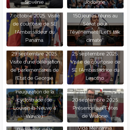
Slovénie.
Jodoigne.
30 septembre 2025.
7 octobre 2025. Visite
150 jeunes réunis au
de courtoisie de SE
Sénat pour
l'Ambassadeur du
l'événement "Let's talk
Panama.
climate".
29 septembre 2025.
25 septembre 2025.
Visite d'une délégation
Visite de courtoisie de
de parlementaires de
SE l'Ambassadrice du
l'Etat de Georgie.
Lesotho.
22 septembre 2025.
Inauguration de la
cyclostrade (de
20 septembre 2025.
19 septembre
Louvain-la-Neuve à
Présence aux Fêtes
16 septembre 2025.
2025. colloque de
Wavre).
de Wallonie.
Rencontre avec Mme
réflexion au
Vida Mehrannia,
Parlement de la