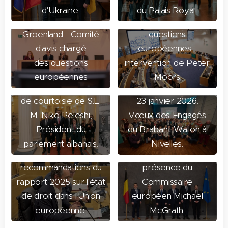
De Wever
Comité d'avis chargé
d'Ukraine.
du Palais Royal
sur la situation au
des
Groenland - Comité
questions
d'avis chargé
européennes -
des questions
intervention de Peter
européennes
Moors
26 janvier 2026. Visite
de courtoisie de S.E.
23 janvier 2026.
19 janvier 2026.
14 janvier 2026.
M. Niko Peleshi,
Vœux des Engagés
Parlement de
Comité d'avis chargé
Président du
du Brabant-Wallon à
Wallonie :
des questions
parlement albanais.
Nivelles.
Suivi des
européennes en
recommandations du
présence du
rapport 2025 sur l'état
Commissaire
de droit dans l'Union
européen Michael
européenne.
McGrath.
07 janvier 2026.