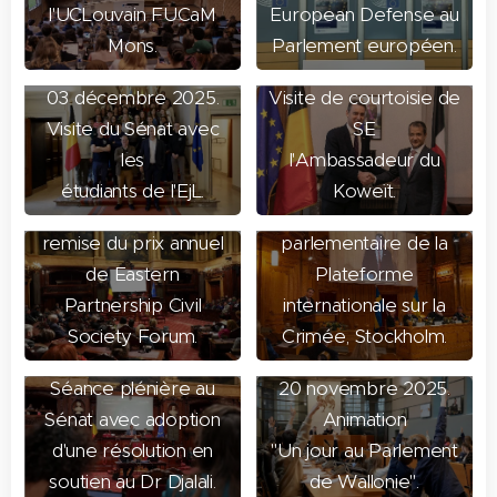
l'UCLouvain FUCaM
European Defense au
Mons.
Parlement européen.
02 décembre 2025.
03 décembre 2025.
Visite de courtoisie de
Visite du Sénat avec
SE
les
l'Ambassadeur du
02 décembre 2025.
24 novembre
étudiants de l'EjL.
Koweït.
Discours lors de la
2025. Sommet
remise du prix annuel
parlementaire de la
de Eastern
Plateforme
Partnership Civil
internationale sur la
Society Forum.
Crimée, Stockholm.
21 novembre 2025.
Séance plénière au
20 novembre 2025.
Sénat avec adoption
Animation
d'une résolution en
"Un jour au Parlement
soutien au Dr Djalali.
de Wallonie".