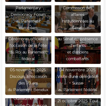
19 novembre. EU
17 novembre 2025.
Parliamentary
Commission des
Democracy Forum
affaires
11 novembre 2025.
au Parlement
institutionnelles au
Commémoration de
européen.
Sénat.
15 novembre 2025.
l'Armistice
Cérémonie officielle à
au Sénat en présence
l'occasion de la Fête
d'enfants
du Roi au Parlement
et d'anciens
fédéral.
combattants.
24 octobre 2025.
05 novembre 2025.
04 novembre 2025.
Leurs
Visite d'état de
Discours à l'occasion
Visite d'une délégation
des 70 ans
Suisse
Altesses Royales le
du Parlement Benelux.
au Parlement fédéral.
Grand-Duc
Guillaume et la
21 octobre 2025. Tour
Grande-Duchesse