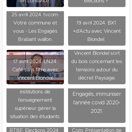
en confiance.
élections ?
25 avril 2024. tvcom.
17 avril 2024. DH Les
Votre commune et
19 avril 2024. BX1.
Sports. "Cacophonie"
vous - Les Engagés
+d'Actu avec Vincent
et "amateurisme":
Brabant wallon.
Blondel.
l'ancien recteur
Vincent Blondel sort
17 avril 2024. LN24.
du bois concernant les
15 avril 2024. Le
Café sans filtre avec
tensions autour du
17 avril 2024. La
Soir.
Décret Paysage
Vincent Blondel.
décret Paysage.
Libre. Laissez les
: l'alternative des
institutions de
Engagés, immuniser
l'enseignement
l'année covid 2020-
supérieur gérer la
2021.
situation des étudiants.
17 mars 2024.
15 mars 2024. TV
RTBF. Elections 2024 :
Com. Présentation de