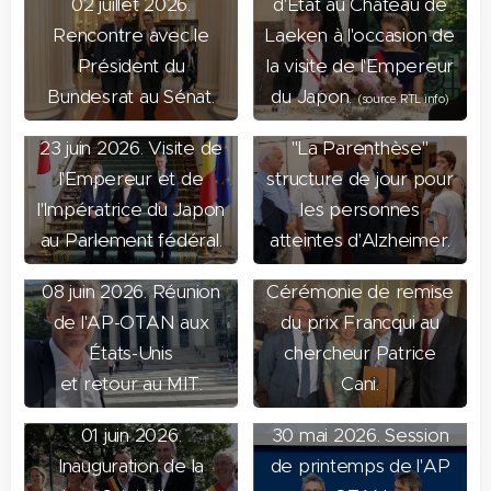
02 juillet 2026.
d'État au Château de
Rencontre avec le
Laeken à l'occasion de
Président du
la visite de l'Empereur
Bundesrat au Sénat.
du Japon.
(source RTL info)
18 juin 2026. Visite à
23 juin 2026. Visite de
"La Parenthèse"
l'Empereur et de
structure de jour pour
l'Impératrice du Japon
les personnes
au Parlement fédéral.
atteintes d'Alzheimer.
02 juin 2026.
08 juin 2026. Réunion
Cérémonie de remise
de l'AP-OTAN aux
du prix Francqui au
États-Unis
chercheur Patrice
et retour au MIT.
Cani.
01 juin 2026.
30 mai 2026. Session
Inauguration de la
de printemps de l'AP