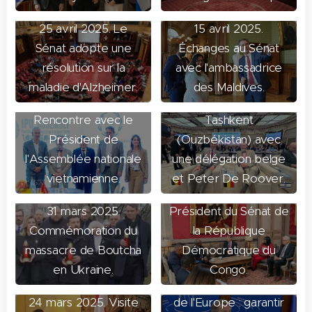
25 avril 2025. Le
15 avril 2025.
Sénat adopte une
Échanges au Sénat
5 avril 2025. 150e
résolution sur la
avec l'ambassadrice
assemblée de l'Union
maladie d'Alzheimer.
des Maldives.
6 avril 2025.
Interparlementaire à
Rencontre avec le
Tashkent
Président de
(Ouzbékistan) avec
27 mars 2025. Accueil
l'Assemblée nationale
une délégation belge
de M. Jean-Michel
vietnamienne.
et Peter De Roover.
Sama Lukonde,
31 mars 2025.
Président du Sénat de
Commémoration du
la République
massacre de Boutcha
Démocratique du
20 mars 2025.
en Ukraine.
Congo.
Intervention au Conseil
24 mars 2025. Visite
de l'Europe : garantir