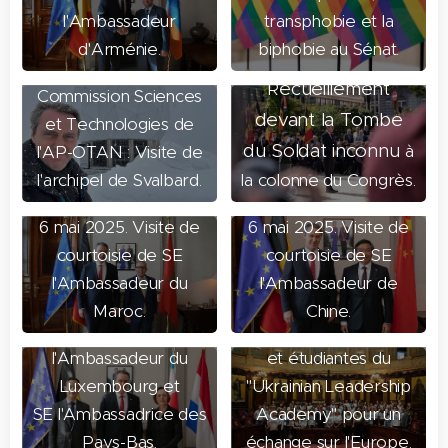
l'Ambassadeur
transphobie et la
d'Arménie.
biphobie au Sénat.
8 mai 2025.
12 mai 2025.
ecueillement
R
Commission Sciences
devant la Tombe
et Technologies de
du Soldat inconnu
à
l'AP-OTAN : Visite de
l'archipel de Svalbard.
la colonne du Congrès.
6 mai 2025. Visite de
6 mai 2025. Visite de
courtoisie de SE
courtoisie de SE
l'Ambassadeur du
l'Ambassadeur de
6 mai 2025. Une visite
6 mai 2025. Accueil au
Maroc.
Chine.
"Benelux" avec SE
Sénat de 60 étudiants
l'Ambassadeur du
et étudiantes du
Luxembourg et
"Ukrainian Leadership
SE l'Ambassadrice des
Academy" pour un
Pays-Bas.
échange sur l'Europe.