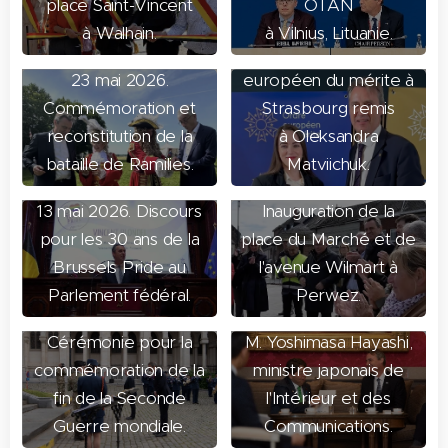
place Saint-Vincent
OTAN
à Walhain.
à Vilnius, Lituanie.
19 mai 2026. Ordre
23 mai 2026.
européen du mérite à
Commémoration et
Strasbourg remis
reconstitution de la
à Oleksandra
bataille de Ramilies.
Matviichuk.
12 mai 2026.
13 mai 2026. Discours
Inauguration de la
pour les 30 ans de la
place du Marché et de
Brussels Pride au
l'avenue Wilmart à
05 mai 2026.
Parlement fédéral.
Perwez.
08 mai 2026.
Rencontre avec S.E.
Cérémonie pour la
M. Yoshimasa Hayashi,
20 avril 2026.
commémoration de la
ministre japonais de
Tournage pour le film
fin de la Seconde
l'Intérieur et des
"démocratie
Guerre mondiale.
Communications.
maintenant" avec Cyril